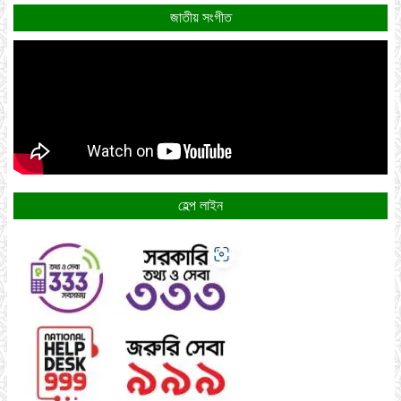
জাতীয় সংগীত
হেল্প লাইন