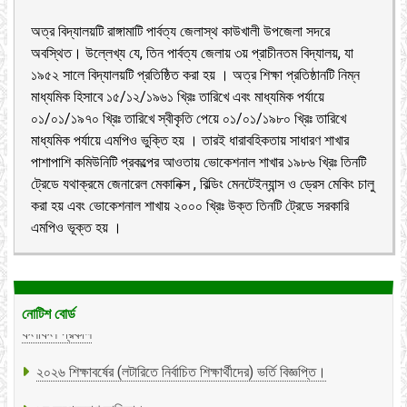
অত্র বিদ্যালয়টি রাঙ্গামাটি পার্বত্য জেলাস্থ কাউখালী উপজেলা সদরে
অবস্থিত। উল্লেখ্য যে, তিন পার্বত্য জেলায় ৩য় প্রাচীনতম বিদ্যালয়, যা
১৯৫২ সালে বিদ্যালয়টি প্রতিষ্ঠিত করা হয় । অত্র শিক্ষা প্রতিষ্ঠানটি নিম্ন
মাধ্যমিক হিসাবে ১৫/১২/১৯৬১ খ্রিঃ তারিখে এবং মাধ্যমিক পর্যায়ে
০১/০১/১৯৭০ খ্রিঃ তারিখে স্বীকৃতি পেয়ে ০১/০১/১৯৮০ খ্রিঃ তারিখে
মাধ্যমিক পর্যায়ে এমপিও ভুক্তি হয় । তারই ধারাবহিকতায় সাধারণ শাখার
পাশাপাশি কমিউনিটি প্রকল্পের আওতায় ভোকেশনাল শাখার ১৯৮৬ খ্রিঃ তিনটি
ট্রেডে যথাক্রমে জেনারেল মেকানিক্স , বিল্ডিং মেনটেইন্যান্স ও ড্রেস মেকিং চালু
করা হয় এবং ভোকেশনাল শাখায় ২০০০ খ্রিঃ উক্ত তিনটি ট্রেডে সরকারি
এমপিও ভূক্ত হয় ।
২০২৬ শিক্ষাবর্ষে বিভিন্ন শ্রেণিতে লটারিতে নির্বাচিত শিক্ষার্থীদের
ফলাফল প্রকাশ
নোটিশ বোর্ড
২০২৬ শিক্ষাবর্ষের (লটারিতে নির্বাচিত শিক্ষার্থীদের) ভর্তি বিজ্ঞপ্তি।
১ম অপেক্ষমাণ তালিকা।