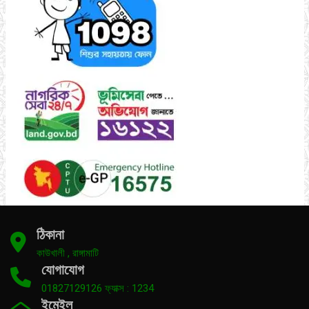
ঠিকানা
কাউখালী , রাঙ্গামাটি
যোগাযোগ
01827129126 ফ্যাক্স : 1234
ইমেইল