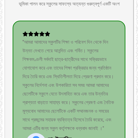
ভূমিকা পালন করে স্কুলের সাফল্যে অত্যন্ত গুরুত্বপূর্ণ একটি অংশ
"আমরা আমাদের স্কুলটির শিক্ষা ও পরিবেশ দিন থেকে দিন
উন্নত দেখতে পেয়ে আনন্দিত এবং গর্বিত। স্কুলের
শিক্ষকমণ্ডলী সর্বদাই ছাত্র-ছাত্রীদের সাথে সক্রিয়ভাবে
যোগাযোগ করে এবং তাদের শিক্ষা প্রক্রিয়ার জন্য প্রতিষ্ঠান
দিয়ে তৈরি করে এবং স্থিতিশীলতা দিয়ে প্রেরণা প্রদান করে।
স্কুলের নির্দেশনা এবং উপকারিতা সব সময় আমরা আমাদের
ছেলেটিকে স্কুলে যেতে উৎসাহিত করে এবং তার উন্নতির
প্রাপ্যতা বাড়াতে সাহায্য করে। স্কুলের প্রেষণা এবং নৈতিক
মূল্যবোধ আমাদের ছেলেটিকে একটি সম্মানজনক ও সময়ের
সাথে প্রজন্মের সহায়ক ব্যক্তিত্ব হিসেবে তৈরি করেছে, এবং
আমরা এটির জন্য স্কুল কর্তৃপক্ষকে ধন্যবাদ জানাই ।"