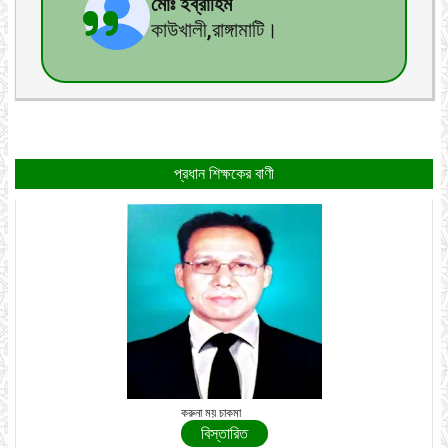
মোঃ ইব্রাহিম
কাউখালী,রাঙ্গামাটি।
প্রধান শিক্ষকের বাণী
করুনা ময় চাকমা
বিস্তারিত