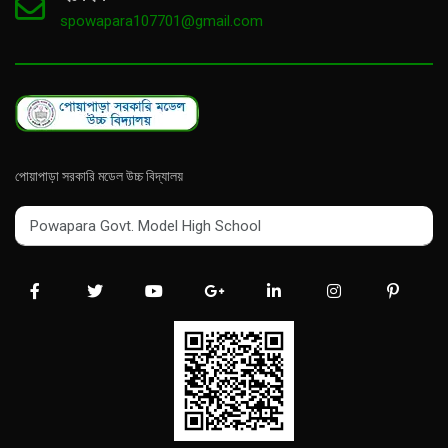
spowapara107701@gmail.com
পোয়াপাড়া সরকারি মডেল উচ্চ বিদ্যালয়
Powapara Govt. Model High School
Powapara Govt. Model High School