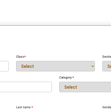
*
Class
Secti
*
Category
*
Last name
Gende