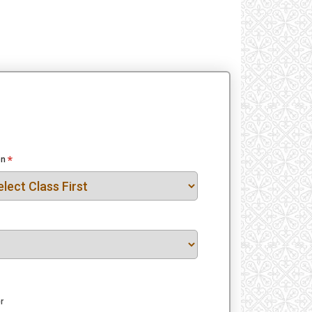
*
on
r