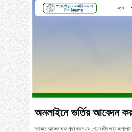
হোম
শ
অনলাইনে ভর্তির আবেদন কর
দয়াকরে
আবেদন ফরম পূরণ করুন এবং পেয়োজনীয় তথ্য আপলোড