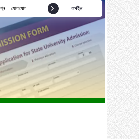
লগইন
রশ্ন
যোগাযোগ