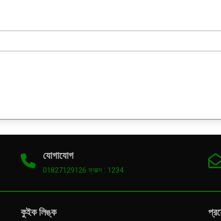
যোগাযোগ
01827129126 ফ্যাক্স : 1234
কুইক লিঙ্ক
প্র