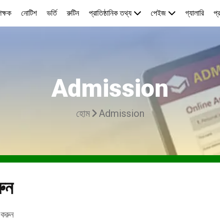
িক্ষক
নোটিশ
ভর্তি
রুটিন
প্রাতিষ্ঠানিক তথ্য
পেইজ
গ্যালারি
প্
Admission
হোম
Admission
ুন
 করুন