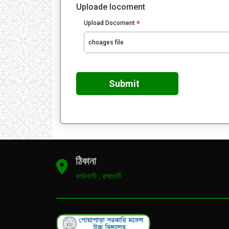
Uploade locoment
*
Upload Docoment
choages file
Submit
ঠিকানা
কাউখালী , রাঙ্গামাটি