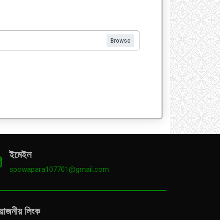
ইমেইল
spowapara107701@gmail.com
য়োজনীয় লিংক