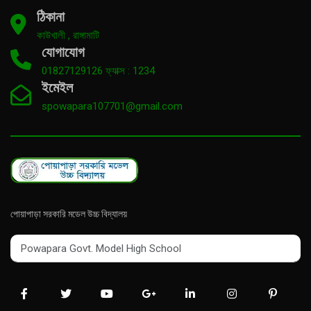
ঠিকানা
কাউখালী , রাঙ্গামাটি
যোগাযোগ
01827129126 ফ্যাক্স : 1234
ইমেইল
spowapara107701@gmail.com
পোয়াপাড়া সরকারি মডেল উচ্চ বিদ্যালয়
Powapara Govt. Model High School
Powapara Govt. Model High School