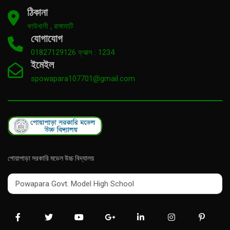
ঠিকানা
কাউখালী , রাঙ্গামাটি
যোগাযোগ
01827129126 ফ্যাক্স : 1234
ইমেইল
spowapara107701@gmail.com
পোয়াপাড়া সরকারি মডেল উচ্চ বিদ্যালয়
Powapara Govt. Model High School
Powapara Govt. Model High School