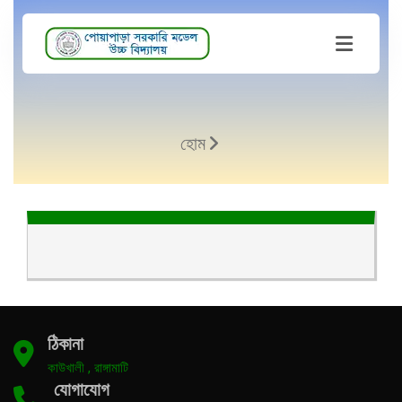
হোম
ঠিকানা
কাউখালী , রাঙ্গামাটি
যোগাযোগ