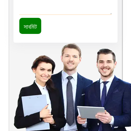
সাবমিট