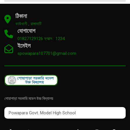
ঠিকানা
কাউখালী , রাঙ্গামাটি
যোগাযোগ
01827129126 ফ্যাক্স : 1234
ইমেইল
spowapara107701@gmail.com
পোয়াপাড়া সরকারি মডেল উচ্চ বিদ্যালয়
Powapara Govt. Model High School
Powapara Govt. Model High School