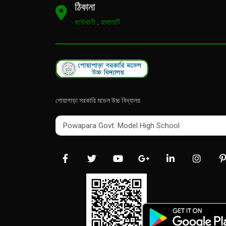
ঠিকানা
কাউখালী , রাঙ্গামাটি
পোয়াপাড়া সরকারি মডেল উচ্চ বিদ্যালয়
Powapara Govt. Model High School
Powapara Govt. Model High School