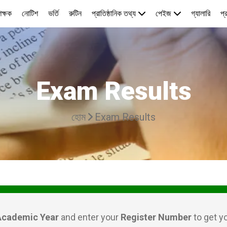
িক্ষক
নোটিশ
ভর্তি
রুটিন
প্রাতিষ্ঠানিক তথ্য
পেইজ
গ্যালারি
প্
Exam Results
হোম
Exam Results
Academic Year
and enter your
Register Number
to get y