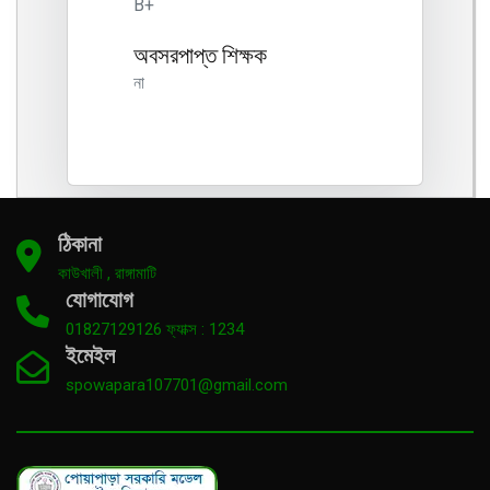
B+
অবসরপাপ্ত শিক্ষক
না
ঠিকানা
কাউখালী , রাঙ্গামাটি
যোগাযোগ
01827129126 ফ্যাক্স : 1234
ইমেইল
spowapara107701@gmail.com