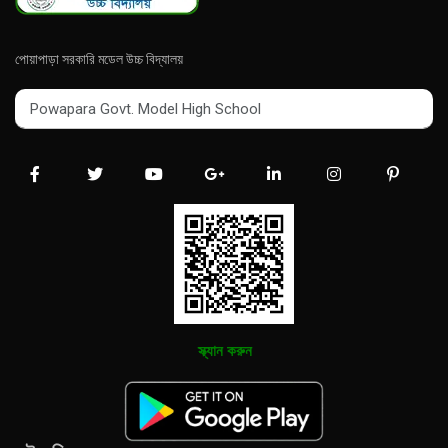
পোয়াপাড়া সরকারি মডেল উচ্চ বিদ্যালয়
Powapara Govt. Model High School
Powapara Govt. Model High School
স্ক্যান করুন