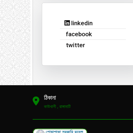
linkedin
facebook
twitter
ঠিকানা
কাউখালী , রাঙ্গামাটি