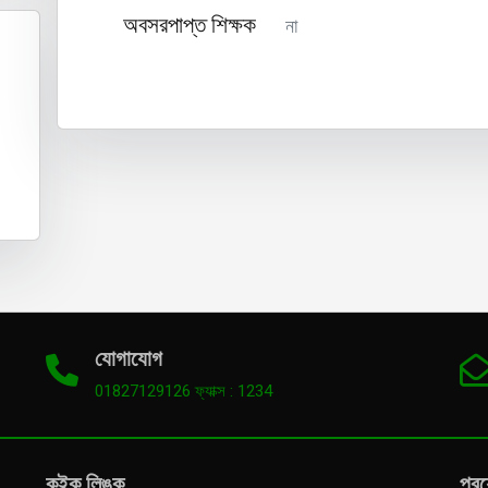
অবসরপাপ্ত শিক্ষক
না
যোগাযোগ
01827129126 ফ্যাক্স : 1234
কুইক লিঙ্ক
প্র