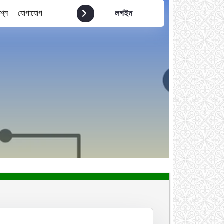
লগইন
রশ্ন
যোগাযোগ