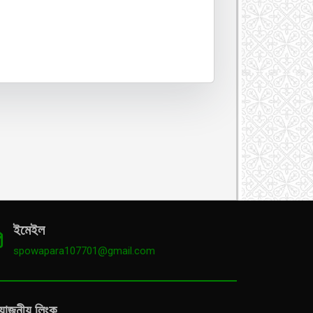
ইমেইল
spowapara107701@gmail.com
য়োজনীয় লিংক