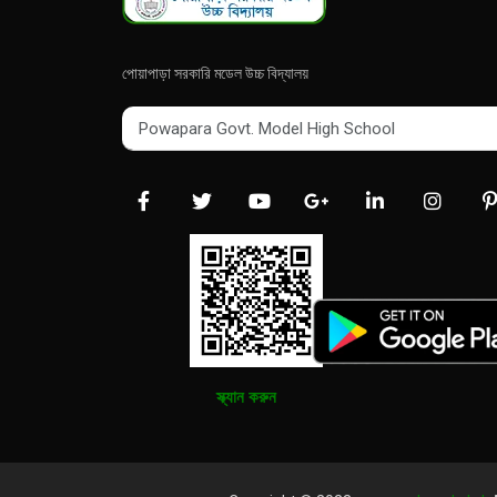
পোয়াপাড়া সরকারি মডেল উচ্চ বিদ্যালয়
Powapara Govt. Model High School
Powapara Govt. Model High School
স্ক্যান করুন