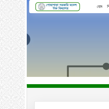
হোম
শ