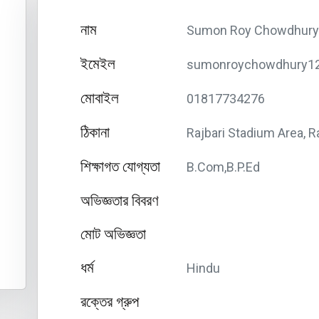
নাম
Sumon Roy Chowdhury
ইমেইল
sumonroychowdhury1
মোবাইল
01817734276
ঠিকানা
Rajbari Stadium Area, 
শিক্ষাগত যোগ্যতা
B.Com,B.P.Ed
অভিজ্ঞতার বিবরণ
মোট অভিজ্ঞতা
ধর্ম
Hindu
রক্তের গ্রুপ