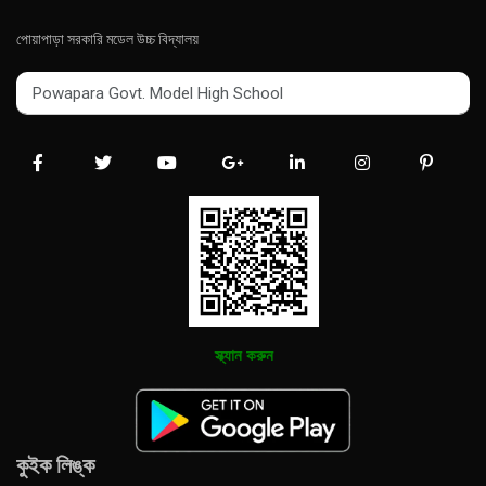
পোয়াপাড়া সরকারি মডেল উচ্চ বিদ্যালয়
Powapara Govt. Model High School
Powapara Govt. Model High School
স্ক্যান করুন
কুইক লিঙ্ক