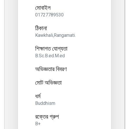
মোবাইল
01727789530
ঠিকানা
Kawkhali,Rangamati.
শিক্ষাগত যোগ্যতা
B.Sc.B.ed.M.ed
অভিজ্ঞতার বিবরণ
মোট অভিজ্ঞতা
ধর্ম
Buddhism
রক্তের গ্রুপ
B+