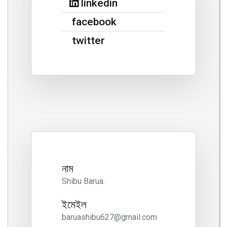
linkedin
facebook
twitter
নাম
Shibu Barua.
ইমেইল
baruashibu627@gmail.com