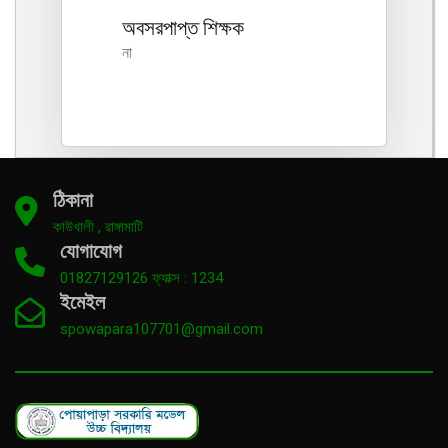
অবসরপাপ্ত শিক্ষক
না
ঠিকানা
কাউখালী , রাঙ্গামাটি
যোগাযোগ
01827129126 ফ্যাক্স : 1234
ইমেইল
spowapara107701@gmail.com