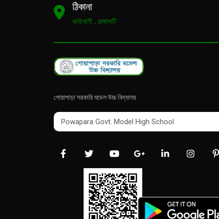
ঠিকানা
কাউখালী , রাঙ্গামাটি
পোয়াপাড়া সরকারি মডেল উচ্চ বিদ্যালয়
Powapara Govt. Model High School
Powapara Govt. Model High School