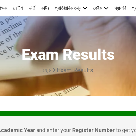
িক্ষক
নোটিশ
ভর্তি
রুটিন
প্রাতিষ্ঠানিক তথ্য
পেইজ
গ্যালারি
প্
Exam Results
হোম
Exam Results
Academic Year
and enter your
Register Number
to get y